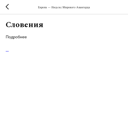
Европа — Индекс Мирового Авангарда
Словения
Подробнее
С