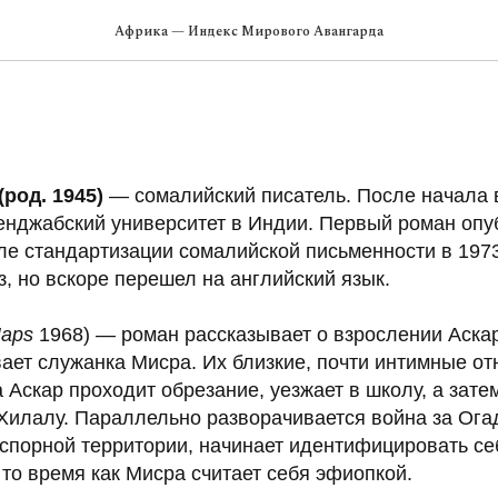
Африка — Индекс Мирового Авангарда
(род. 1945)
— сомалийский писатель. После начала 
Пенджабский университет в Индии. Первый роман опу
ле стандартизации сомалийской письменности в 1973
з, но вскоре перешел на английский язык.
aps
1968) — роман рассказывает о взрослении Аскар
вает служанка Мисра. Их близкие, почти интимные о
 Аскар проходит обрезание, уезжает в школу, а зате
илалу. Параллельно разворачивается война за Огад
 спорной территории, начинает идентифицировать се
то время как Мисра считает себя эфиопкой.