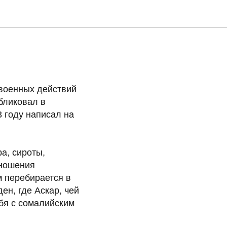
военных действий
бликовал в
 году написал на
а, сироты,
тношения
м перебирается в
ен, где Аскар, чей
бя с сомалийским