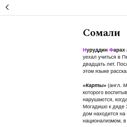
Сомали
Н
уруддин
Ф
арах 
уехал учиться в 
двадцать лет. Пос
этом языке расска
«Карты»
(англ.
M
которого воспиты
нарушаются, когда
Могадишо к дяде Х
дом находится на
национализмом, в 